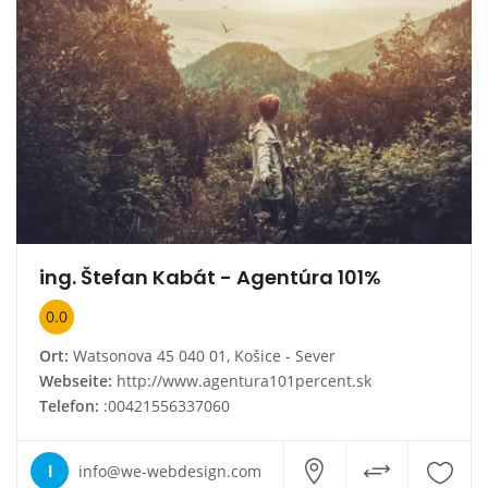
ing. Štefan Kabát - Agentúra 101%
0.0
Ort:
Watsonova 45 040 01, Košice - Sever
Webseite:
http://www.agentura101percent.sk
Telefon:
:00421556337060
I
info@we-webdesign.com