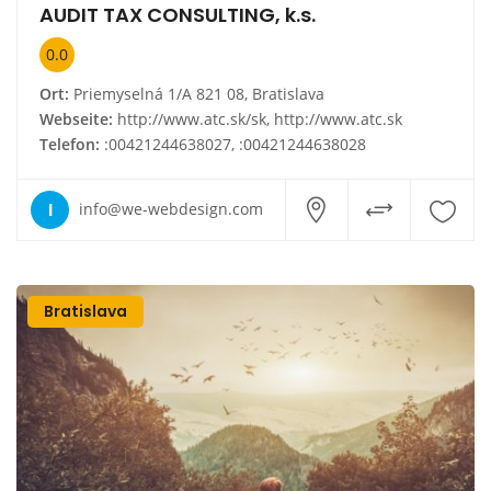
AUDIT TAX CONSULTING, k.s.
0.0
Ort:
Priemyselná 1/A 821 08, Bratislava
Webseite:
http://www.atc.sk/sk, http://www.atc.sk
Telefon:
:00421244638027, :00421244638028
I
info@we-webdesign.com
Bratislava