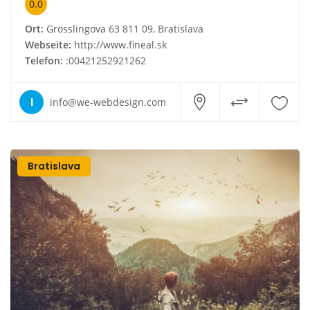
0.0
Ort:
Grösslingova 63 811 09, Bratislava
Webseite:
http://www.fineal.sk
Telefon:
:00421252921262
I
info@we-webdesign.com
Bratislava