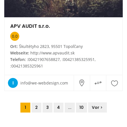
APV AUDIT s.r.o.
0.0
Ort:
Škultétyho 2823, 95501 Topoľčany
Webseite:
http://www.apvaudit.sk
Telefon:
:00421907658827, :00421385325951,
:00421385325961
I
info@we-webdesign.com
1
2
3
4
...
10
Vor