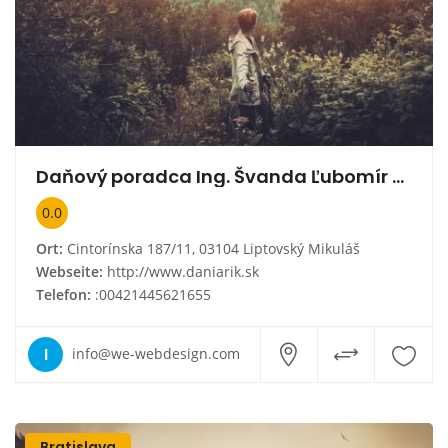
Daňový poradca Ing. Švanda Ľubomír DANIARIK
0.0
Ort:
Cintorínska 187/11, 03104 Liptovský Mikuláš
Webseite:
http://www.daniarik.sk
Telefon:
:00421445621655
I
info@we-webdesign.com
Bratislava