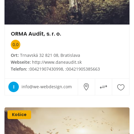
ORMA Audit, s. r. o.
0.0
Ort:
Trnavská 32 821 08, Bratislava
Webseite:
http://www.daneaudit.sk
Telefon:
:00421907430998, :00421905385663
I
info@we-webdesign.com
Košice