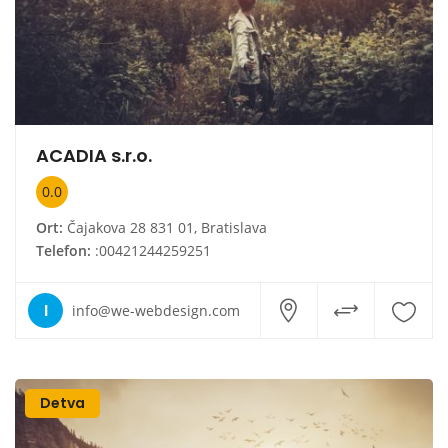
ACADIA s.r.o.
0.0
Ort:
Čajakova 28 831 01, Bratislava
Telefon:
:00421244259251
I
info@we-webdesign.com
Detva