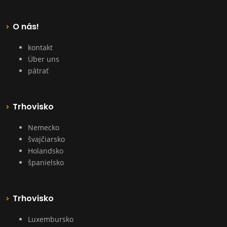
O nás!
kontakt
Über uns
pátrať
Trhovisko
Nemecko
švajčiarsko
Holandsko
španielsko
Trhovisko
Luxembursko