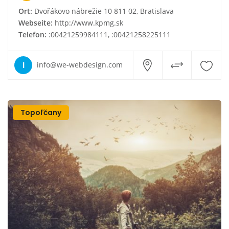
Ort:
Dvořákovo nábrežie 10 811 02, Bratislava
Webseite:
http://www.kpmg.sk
Telefon:
:00421259984111, :00421258225111
I
info@we-webdesign.com
Topoľčany