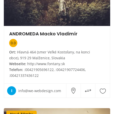
ANDROMEDA Macko Vladimír
0.0
Ort:
Hlavná 464 (smer Veľké Kostoľany, na konci
obce), 919 29 Malženice, Slovakia
Webseite:
http://www.fontany.sk
Telefon:
:00421905696122, :00421907724406,
:00421337436122
I
info@we-webdesign.com