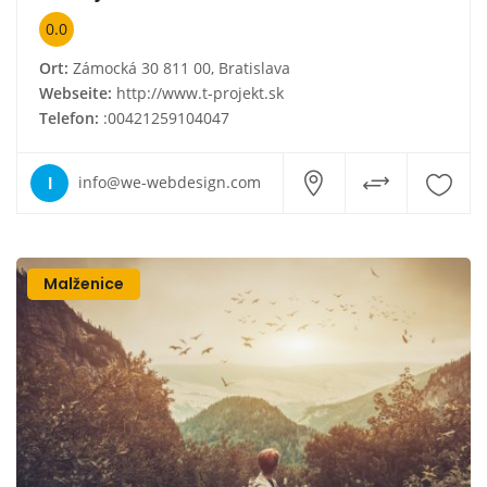
0.0
Ort:
Zámocká 30 811 00, Bratislava
Webseite:
http://www.t-projekt.sk
Telefon:
:00421259104047
I
info@we-webdesign.com
Malženice