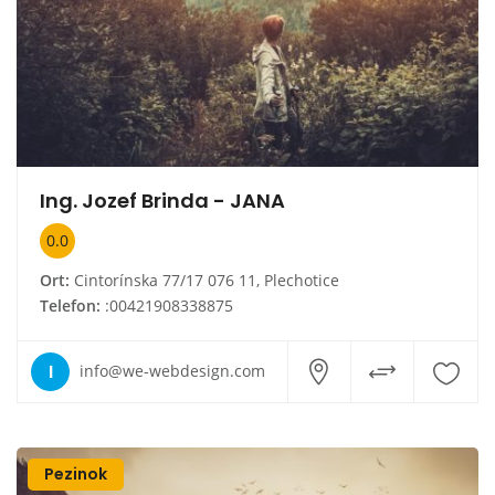
Ing. Jozef Brinda - JANA
0.0
Ort:
Cintorínska 77/17 076 11, Plechotice
Telefon:
:00421908338875
I
info@we-webdesign.com
Pezinok