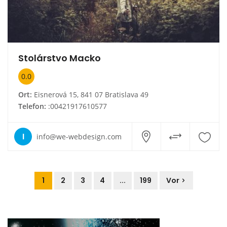
Stolárstvo Macko
0.0
Ort:
Eisnerová 15, 841 07 Bratislava 49
Telefon:
:00421917610577
I
info@we-webdesign.com
1
2
3
4
...
199
Vor