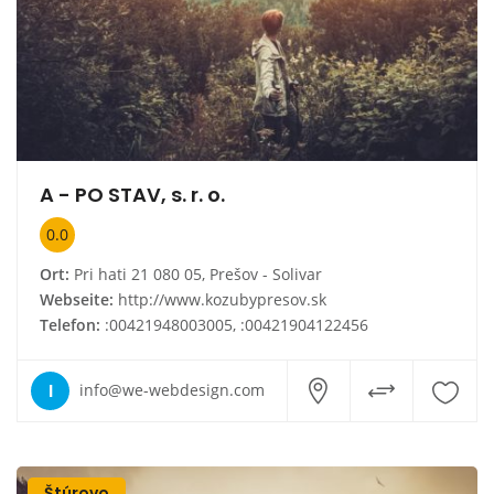
A - PO STAV, s. r. o.
0.0
Ort:
Pri hati 21 080 05, Prešov - Solivar
Webseite:
http://www.kozubypresov.sk
Telefon:
:00421948003005, :00421904122456
I
info@we-webdesign.com
Štúrovo