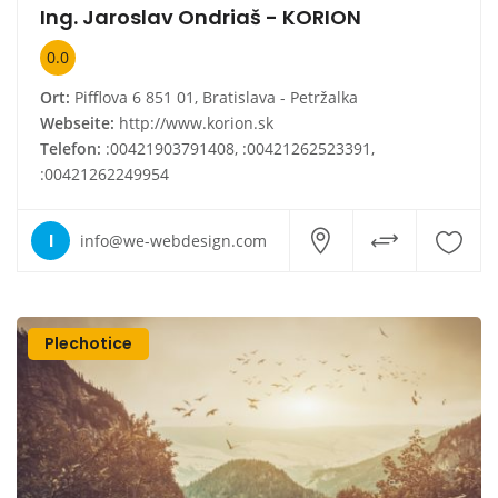
Ing. Jaroslav Ondriaš - KORION
0.0
Ort:
Pifflova 6 851 01, Bratislava - Petržalka
Webseite:
http://www.korion.sk
Telefon:
:00421903791408, :00421262523391,
:00421262249954
I
info@we-webdesign.com
Plechotice