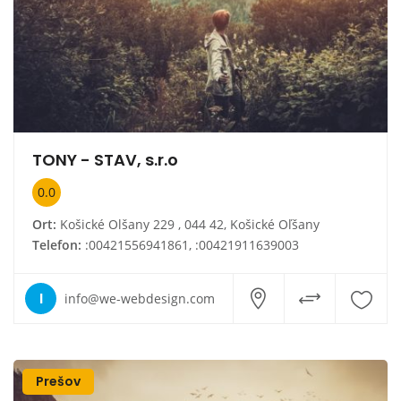
TONY - STAV, s.r.o
0.0
Ort:
Košické Olšany 229 , 044 42, Košické Oľšany
Telefon:
:00421556941861, :00421911639003
I
info@we-webdesign.com
Prešov