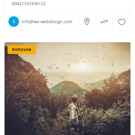
:00421337436122
I
info@we-webdesign.com
Rohovce