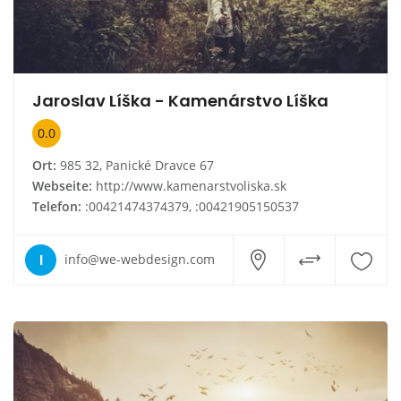
Jaroslav Líška - Kamenárstvo Líška
0.0
Ort:
985 32, Panické Dravce 67
Webseite:
http://www.kamenarstvoliska.sk
Telefon:
:00421474374379, :00421905150537
I
info@we-webdesign.com