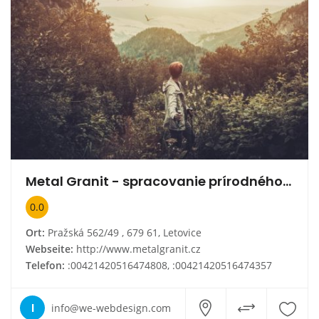
Metal Granit - spracovanie prírodného kameňa
0.0
Ort:
Pražská 562/49 , 679 61, Letovice
Webseite:
http://www.metalgranit.cz
Telefon:
:00421420516474808, :00421420516474357
I
info@we-webdesign.com