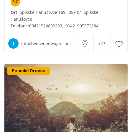
0.0
Ort:
Spišské Hanušovce 169 , 059 04, Spišské
Hanušovce
Telefon:
:00421524892203, :00421905972284
I
info@we-webdesign.com
Panické Dravce