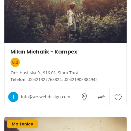
Milan Michalik - Kampex
0.0
Ort:
Husitská 9 , 916 01, Stará Turá
Telefon:
:00421327763824, :00421905384942
I
info@we-webdesign.com
Malženice