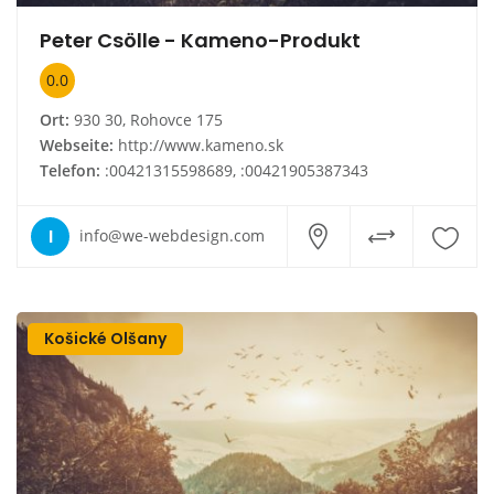
Peter Csölle - Kameno-Produkt
0.0
Ort:
930 30, Rohovce 175
Webseite:
http://www.kameno.sk
Telefon:
:00421315598689, :00421905387343
I
info@we-webdesign.com
Košické Olšany