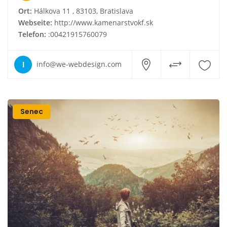
Ort:
Hálkova 11 , 83103, Bratislava
Webseite:
http://www.kamenarstvokf.sk
Telefon:
:00421915760079
I
info@we-webdesign.com
Senec