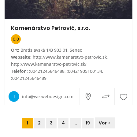
Kamenárstvo Petrovič, s.r.o.
0.0
Ort:
Bratislavská 1/B 903 01, Senec
Webseite:
http://www.kamenarstvo-petrovic.sk,
http://www.kamenarstvo-petrovic.sk/
Telefon:
:00421245646488, :00421905100134,
:00421245646489
I
info@we-webdesign.com
1
2
3
4
...
19
Vor