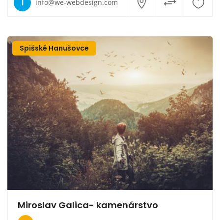
I
info@we-webdesign.com
Spišské Hanušovce
Miroslav Galica- kamenárstvo