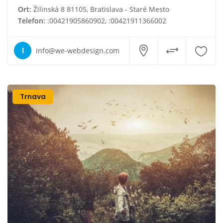
Ort:
Žilinská 8 81105, Bratislava - Staré Mesto
Telefon:
:00421905860902, :00421911366002
I
info@we-webdesign.com
Trnava