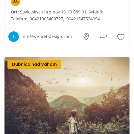
0.0
Ort:
Sovietskych hrdinov 151/9 089 01, Svidník
Telefon:
:00421905409727, :00421547524094
I
info@we-webdesign.com
Dubnica nad Váhom