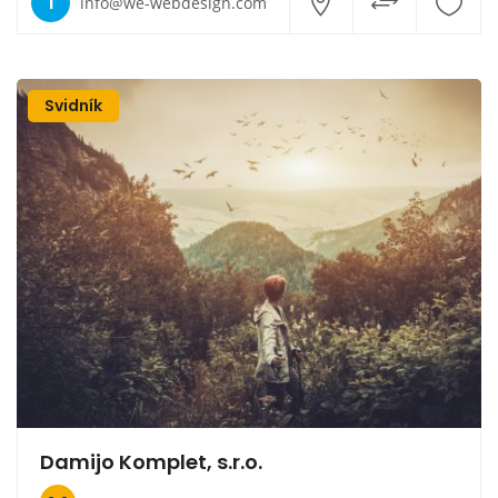
I
info@we-webdesign.com
Svidník
Damijo Komplet, s.r.o.