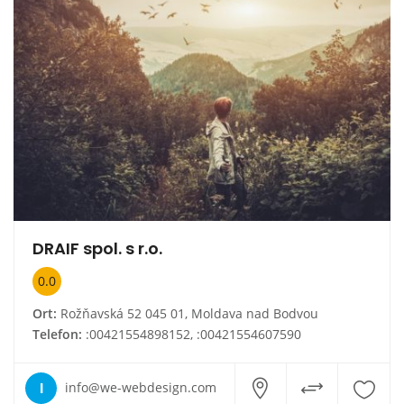
DRAIF spol. s r.o.
0.0
Ort:
Rožňavská 52 045 01, Moldava nad Bodvou
Telefon:
:00421554898152, :00421554607590
I
info@we-webdesign.com