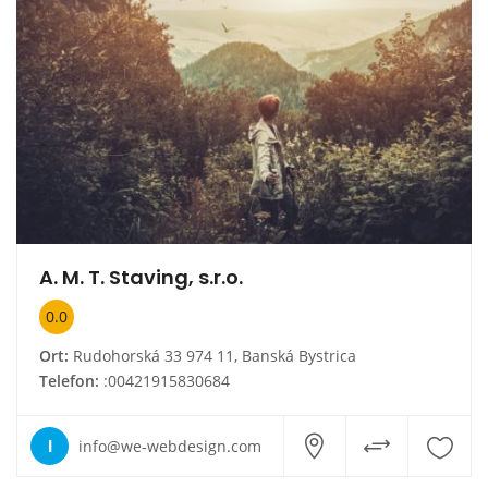
A. M. T. Staving, s.r.o.
0.0
Ort:
Rudohorská 33 974 11, Banská Bystrica
Telefon:
:00421915830684
I
info@we-webdesign.com