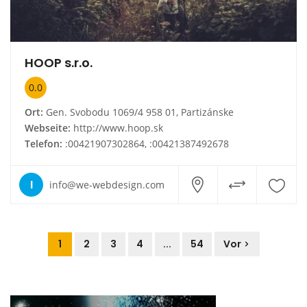
HOOP s.r.o.
0.0
Ort:
Gen. Svobodu 1069/4 958 01, Partizánske
Webseite:
http://www.hoop.sk
Telefon:
:00421907302864, :00421387492678
I
info@we-webdesign.com
1
2
3
4
...
54
Vor