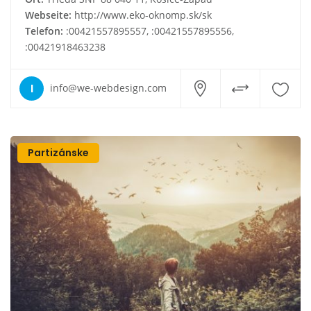
Webseite:
http://www.eko-oknomp.sk/sk
Telefon:
:00421557895557, :00421557895556,
:00421918463238
I
info@we-webdesign.com
Partizánske