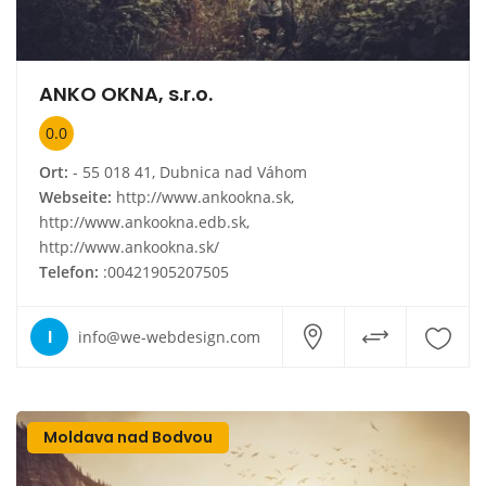
ANKO OKNA, s.r.o.
0.0
Ort:
- 55 018 41, Dubnica nad Váhom
Webseite:
http://www.ankookna.sk,
http://www.ankookna.edb.sk,
http://www.ankookna.sk/
Telefon:
:00421905207505
I
info@we-webdesign.com
Moldava nad Bodvou