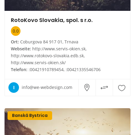
RotoKovo Slovakia, spol. s r.o.
0.0
Ort:
Coburgova 84 917 01, Trnava
Webseite:
http://www.servis-okien.sk,
http://www.rotokovo-slovakia.edb.sk,
http://www.servis-okien.sk/
Telefon:
:00421910789454, :00421335546706
I
info@we-webdesign.com
Banská Bystrica