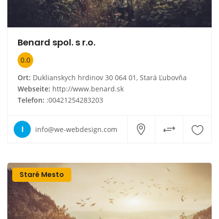
Benard spol. s r.o.
0.0
Ort:
Duklianskych hrdinov 30 064 01, Stará Ľubovňa
Webseite:
http://www.benard.sk
Telefon:
:00421254283203
I
info@we-webdesign.com
Staré Mesto