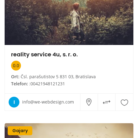
reality service 4u, s. r. o.
0.0
Ort:
Čsl. parašutistov 5 831 03, Bratislava
Telefon:
:00421948121231
I
info@we-webdesign.com
Gajary