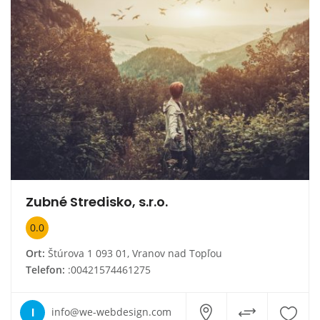
Zubné Stredisko, s.r.o.
0.0
Ort:
Štúrova 1 093 01, Vranov nad Topľou
Telefon:
:00421574461275
I
info@we-webdesign.com