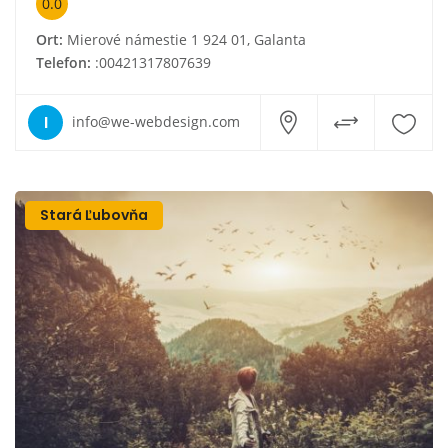
0.0
Ort:
Mierové námestie 1 924 01, Galanta
Telefon:
:00421317807639
I
info@we-webdesign.com
Stará Ľubovňa