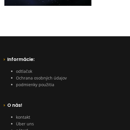
Informácie:
odtlačok
Ochrana osobných údajov
podmienky použitia
O nás!
kontakt
Über uns