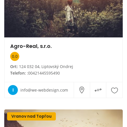
Agro-Real, s.r.o.
0.0
Ort:
124 032 04, Liptovský Ondrej
Telefon:
:00421445595490
I
info@we-webdesign.com
Vranov nad Topľou