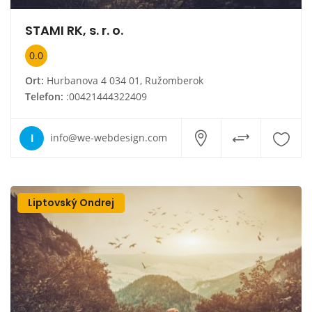
STAMI RK, s. r. o.
0.0
Ort:
Hurbanova 4 034 01, Ružomberok
Telefon:
:00421444322409
I
info@we-webdesign.com
Liptovský Ondrej