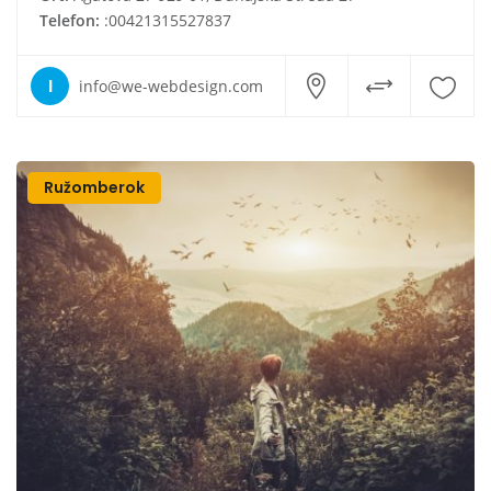
Telefon:
:00421315527837
I
info@we-webdesign.com
Ružomberok