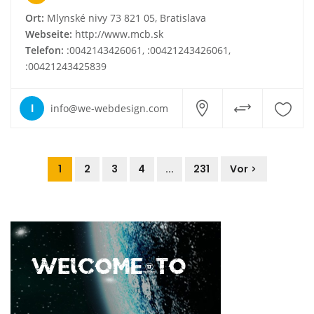
Ort:
Mlynské nivy 73 821 05, Bratislava
Webseite:
http://www.mcb.sk
Telefon:
:0042143426061, :00421243426061,
:00421243425839
I
info@we-webdesign.com
1
2
3
4
...
231
Vor