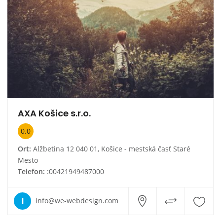
AXA Košice s.r.o.
0.0
Ort:
Alžbetina 12 040 01, Košice - mestská časť Staré
Mesto
Telefon:
:00421949487000
I
info@we-webdesign.com