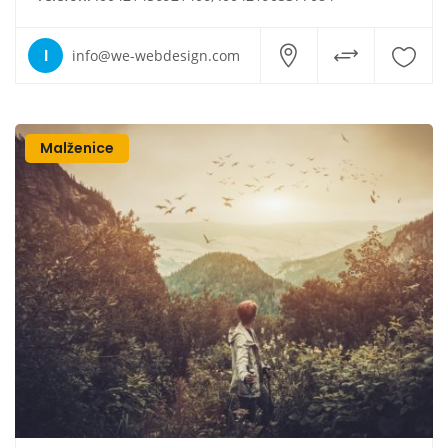
I
info@we-webdesign.com
Malženice