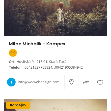
Milan Michalik - Kampex
0.0
Ort:
Husitská 9 , 916 01, Stará Turá
Telefon:
:00421327763824, :00421905384942
I
info@we-webdesign.com
Bardejov