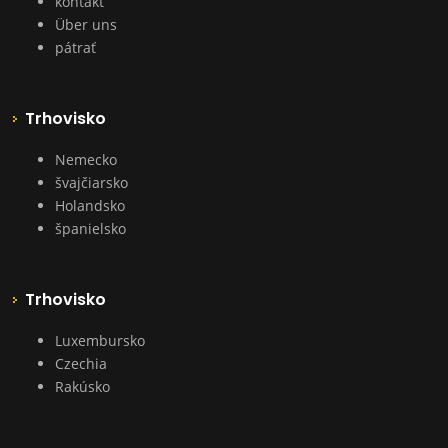
kontakt
Über uns
pátrať
Trhovisko
Nemecko
švajčiarsko
Holandsko
španielsko
Trhovisko
Luxembursko
Czechia
Rakúsko