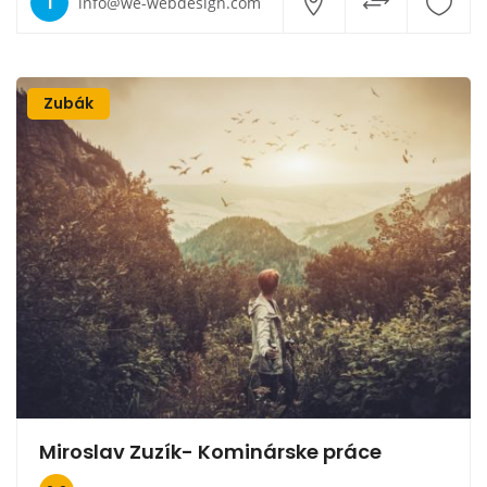
I
info@we-webdesign.com
Zubák
Miroslav Zuzík- Kominárske práce