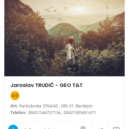
Jaroslav TRUDIČ - GEO T&T
0.0
Ort:
Partizánska 3764/45 , 085 01, Bardejov
Telefon:
:00421544727136, :00421903451471