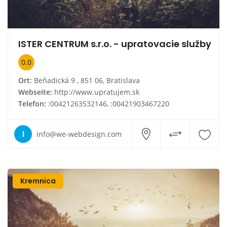
ISTER CENTRUM s.r.o. - upratovacie služby
0.0
Ort:
Beňadická 9 , 851 06, Bratislava
Webseite:
http://www.upratujem.sk
Telefon:
:00421263532146, :00421903467220
I
info@we-webdesign.com
Kremnica