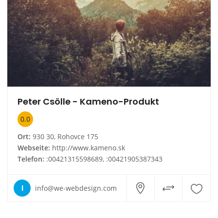
Peter Csölle - Kameno-Produkt
0.0
Ort:
930 30, Rohovce 175
Webseite:
http://www.kameno.sk
Telefon:
:00421315598689, :00421905387343
I
info@we-webdesign.com