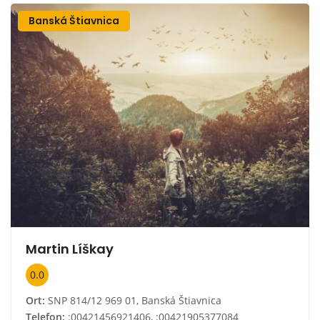
Banská Štiavnica
Martin Líškay
0.0
Ort:
SNP 814/12 969 01, Banská Štiavnica
Telefon:
:00421456921406, :00421905377084