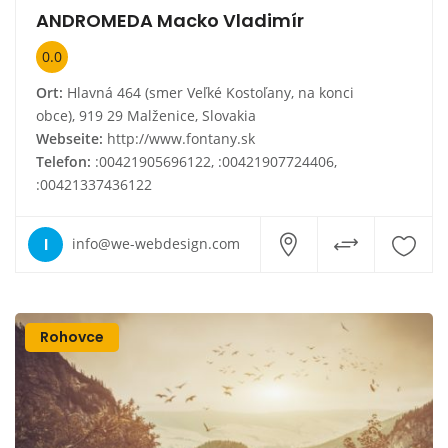
ANDROMEDA Macko Vladimír
0.0
Ort:
Hlavná 464 (smer Veľké Kostoľany, na konci
obce), 919 29 Malženice, Slovakia
Webseite:
http://www.fontany.sk
Telefon:
:00421905696122, :00421907724406,
:00421337436122
I
info@we-webdesign.com
Rohovce