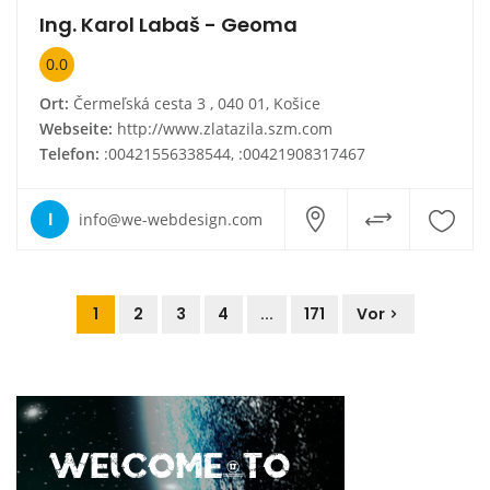
Ing. Karol Labaš - Geoma
0.0
Ort:
Čermeľská cesta 3 , 040 01, Košice
Webseite:
http://www.zlatazila.szm.com
Telefon:
:00421556338544, :00421908317467
I
info@we-webdesign.com
1
2
3
4
...
171
Vor