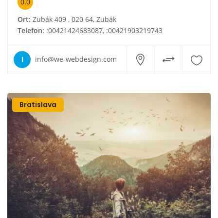
0.0
Ort:
Zubák 409 , 020 64, Zubák
Telefon:
:00421424683087, :00421903219743
I
info@we-webdesign.com
Bratislava