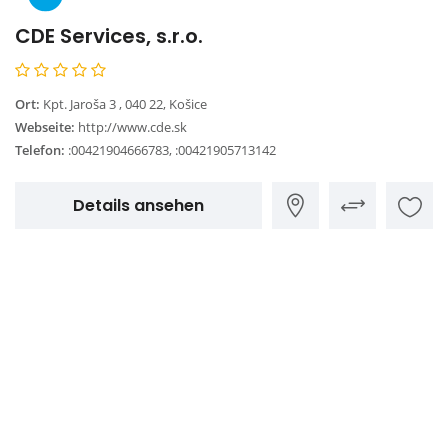
CDE Services, s.r.o.
Ort:
Kpt. Jaroša 3 , 040 22, Košice
Webseite:
http://www.cde.sk
Telefon:
:00421904666783, :00421905713142
Details ansehen