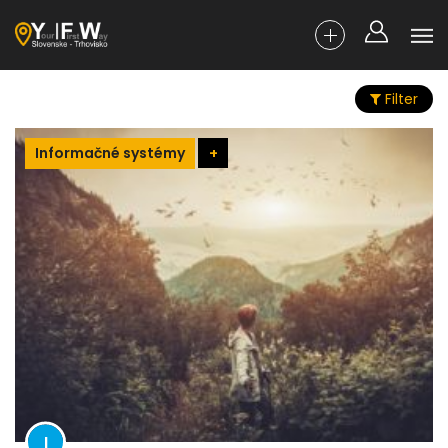
Filter
Informačné systémy
+
I