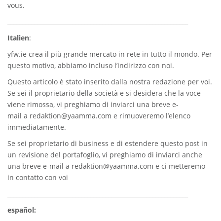
vous.
_____________________________________________________________
Italien
:
yfw.ie
crea il più grande mercato in rete in tutto il mondo. Per
questo motivo, abbiamo incluso l’indirizzo con noi.
Questo articolo è stato inserito dalla nostra redazione per voi.
Se sei il proprietario della società e si desidera che la voce
viene rimossa, vi preghiamo di inviarci una breve e-
mail a
redaktion@yaamma.com
e rimuoveremo l’elenco
immediatamente.
Se sei proprietario di business e di estendere questo post in
un revisione del portafoglio, vi preghiamo di inviarci anche
una breve e-mail a
redaktion@yaamma.com
e ci metteremo
in contatto con voi
_____________________________________________________________
español: