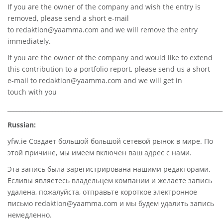
If you are the owner of the company and wish the entry is
removed, please send a short e-mail
to
redaktion@yaamma.com
and we will remove the entry
immediately.
If you are the owner of the company and would like to extend
this contribution to a portfolio report, please send us a short
e-mail to
redaktion@yaamma.com
and we will get in
touch with you
________________________________________________________________________
Russian:
yfw.ie Создает большой большой сетевой рынок в мире. По
этой причине, мы имеем включен ваш адрес с нами.
Эта запись была зарегистрирована нашими редакторами.
Есливы являетесь владельцем компании и желаете запись
удалена, пожалуйста, отправьте короткое электронное
письмо redaktion@yaamma.com и мы будем удалить запись
немедленно.