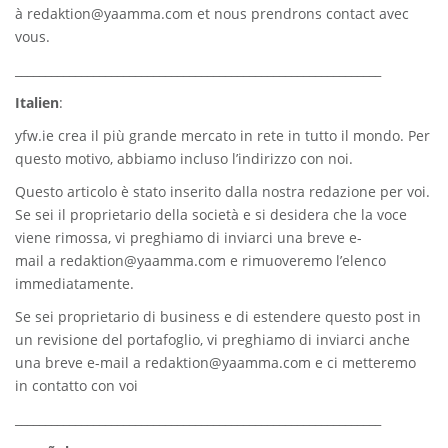
à
redaktion@yaamma.com
et nous prendrons contact avec
vous.
_____________________________________________________________
Italien
:
yfw.ie
crea il più grande mercato in rete in tutto il mondo. Per
questo motivo, abbiamo incluso l’indirizzo con noi.
Questo articolo è stato inserito dalla nostra redazione per voi.
Se sei il proprietario della società e si desidera che la voce
viene rimossa, vi preghiamo di inviarci una breve e-
mail a
redaktion@yaamma.com
e rimuoveremo l’elenco
immediatamente.
Se sei proprietario di business e di estendere questo post in
un revisione del portafoglio, vi preghiamo di inviarci anche
una breve e-mail a
redaktion@yaamma.com
e ci metteremo
in contatto con voi
_____________________________________________________________