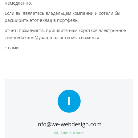
немедленно.
Если вы являетесь владельцем компании и хотели бы
расширить этот вклад в портфель
отчет, пожалуйста, пришлите нам короткое электронное
сьмоredaktion@yaamma.com и мы свяжемся
с вами
I
info@we-webdesign.com
Administrator