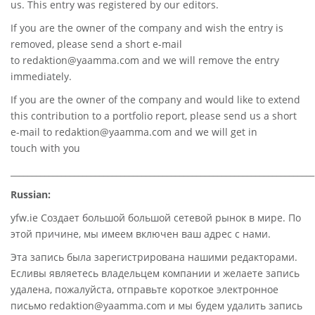
us. This entry was registered by our editors.
If you are the owner of the company and wish the entry is
removed, please send a short e-mail
to
redaktion@yaamma.com
and we will remove the entry
immediately.
If you are the owner of the company and would like to extend
this contribution to a portfolio report, please send us a short
e-mail to
redaktion@yaamma.com
and we will get in
touch with you
________________________________________________________________________
Russian:
yfw.ie Создает большой большой сетевой рынок в мире. По
этой причине, мы имеем включен ваш адрес с нами.
Эта запись была зарегистрирована нашими редакторами.
Есливы являетесь владельцем компании и желаете запись
удалена, пожалуйста, отправьте короткое электронное
письмо redaktion@yaamma.com и мы будем удалить запись