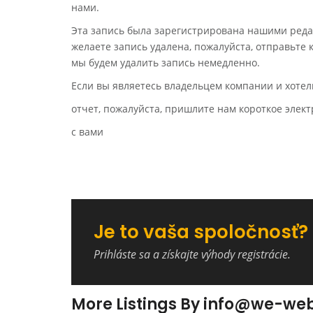
нами.
Эта запись была зарегистрирована нашими реда
желаете запись удалена, пожалуйста, отправьте
мы будем удалить запись немедленно.
Если вы являетесь владельцем компании и хотел
отчет, пожалуйста, пришлите нам короткое эле
с вами
Je to vaša spoločnosť?
Prihláste sa a získajte výhody registrácie.
More Listings By info@we-w