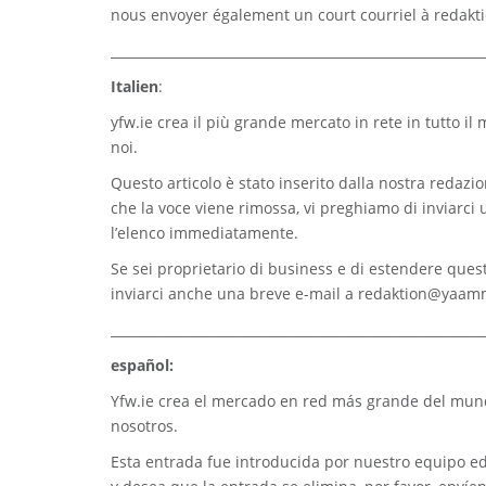
nous envoyer également un court courriel à
redak
_________________________________________________________
Italien
:
yfw.ie
crea il più grande mercato in rete in tutto il
noi.
Questo articolo è stato inserito dalla nostra redazion
che la voce viene rimossa, vi preghiamo di inviarci
l’elenco immediatamente.
Se sei proprietario di business e di estendere quest
inviarci anche una breve e-mail a
redaktion@yaam
_________________________________________________________
español:
Yfw.ie
crea el mercado en red más grande del mundo
nosotros.
Esta entrada fue introducida por nuestro equipo edi