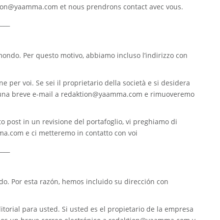
tion@yaamma.com
et nous prendrons contact avec vous.
____
 mondo. Per questo motivo, abbiamo incluso l’indirizzo con
e per voi. Se sei il proprietario della società e si desidera
 una breve e-mail a
redaktion@yaamma.com
e rimuoveremo
o post in un revisione del portafoglio, vi preghiamo di
ma.com
e ci metteremo in contatto con voi
____
. Por esta razón, hemos incluido su dirección con
torial para usted. Si usted es el propietario de la empresa