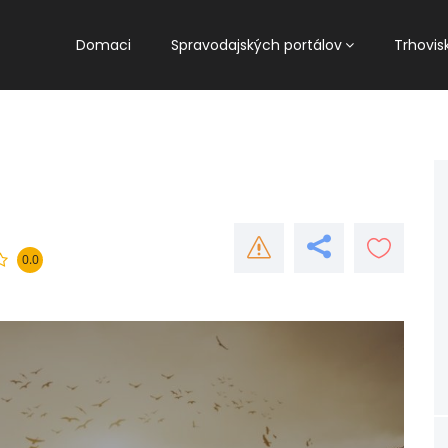
Domaci
Spravodajských portálov
Trhovis
0.0