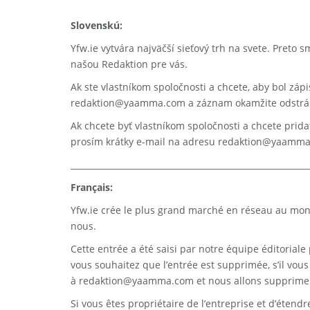
Slovenskú:
Yfw.ie vytvára najväčší sieťový trh na svete. Preto
našou Redaktion pre vás.
Ak ste vlastníkom spoločnosti a chcete, aby bol záp
redaktion@yaamma.com a záznam okamžite odstrá
Ak chcete byť vlastníkom spoločnosti a chcete prida
prosím krátky e-mail na adresu redaktion@yaamm
_________________________________________________________
Français:
Yfw.ie
crée le plus grand marché en réseau au monde
nous.
Cette entrée a été saisi par notre équipe éditoriale 
vous souhaitez que l’entrée est supprimée, s’il vou
à
redaktion@yaamma.com
et nous allons supprimer
Si vous êtes propriétaire de l’entreprise et d’étend