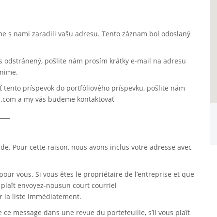
 sme s nami zaradili vašu adresu. Tento záznam bol odoslaný
is odstránený, pošlite nám prosím krátky e-mail na adresu
nime.
ť tento príspevok do portfóliového príspevku, pošlite nám
a.com a my vás budeme kontaktovať
____
. Pour cette raison, nous avons inclus votre adresse avec
pour vous. Si vous êtes le propriétaire de l’entreprise et que
s plaît envoyez-nousun court courriel
 la liste immédiatement.
re ce message dans une revue du portefeuille, s’il vous plaît