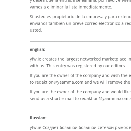
y desea que la entrada se elimina, por favor, envíe
vamos a eliminar la lista inmediatamente.
Si usted es propietario de la empresa y para extend
envíanos también un breve correo electrónico a
re
usted.
_________________________________________________________
english:
yfw.ie
creates the largest networked marketplace in
with us. This entry was registered by our editors.
If you are the owner of the company and wish the e
to
redaktion@yaamma.com
and we will remove the 
If you are the owner of the company and would like t
send us a short e-mail to
redaktion@yaamma.com
a
_________________________________________________________
Russian:
yfw.ie Создает большой большой сетевой рынок 