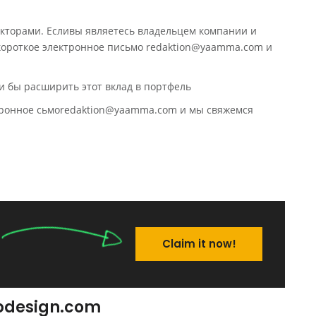
кторами. Есливы являетесь владельцем компании и
 короткое электронное письмо redaktion@yaamma.com и
и бы расширить этот вклад в портфель
ктронное сьмоredaktion@yaamma.com и мы свяжемся
Claim it now!
ebdesign.com