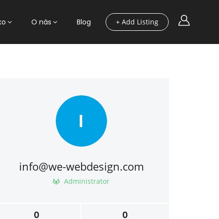
ko
O nás
Blog
+ Add Listing
I
info@we-webdesign.com
Administrator
0
0