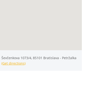
Ševčenkova 1073/4, 85101 Bratislava - Petržalka
(Get directions)