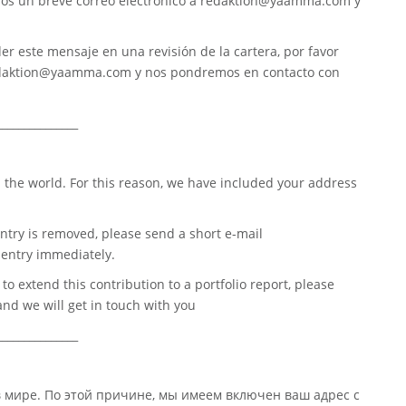
nos un breve correo electrónico a
redaktion@yaamma.com
y
er este mensaje en una revisión de la cartera, por favor
daktion@yaamma.com
y nos pondremos en contacto con
_______________
 the world. For this reason, we have included your address
ntry is removed, please send a short e-mail
entry immediately.
o extend this contribution to a portfolio report, please
nd we will get in touch with you
_______________
в мире. По этой причине, мы имеем включен ваш адрес с