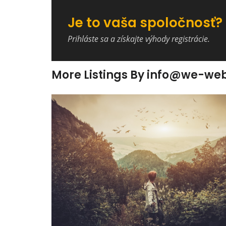
Je to vaša spoločnosť?
Prihláste sa a získajte výhody registrácie.
More Listings By info@we-w