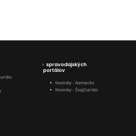
spravodajských
portálov
ursko
Novinky - Nemecko
Novinky - Švajčiarsko
o