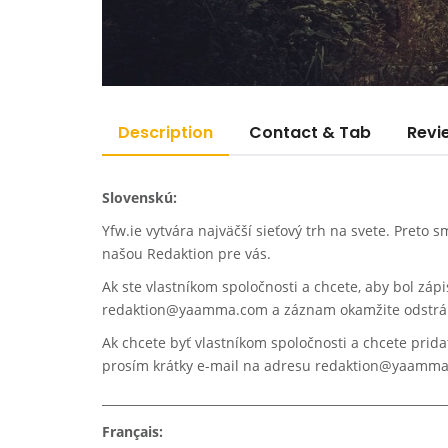
Description
Contact & Tab
Revi
Slovenskú:
Yfw.ie vytvára najväčší sieťový trh na svete. Preto
našou Redaktion pre vás.
Ak ste vlastníkom spoločnosti a chcete, aby bol záp
redaktion@yaamma.com a záznam okamžite odstrá
Ak chcete byť vlastníkom spoločnosti a chcete prida
prosím krátky e-mail na adresu redaktion@yaamm
_________________________________________________________
Français: