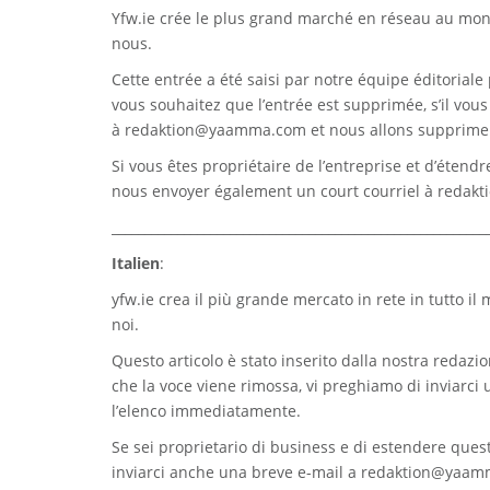
Yfw.ie
crée le plus grand marché en réseau au monde
nous.
Cette entrée a été saisi par notre équipe éditoriale 
vous souhaitez que l’entrée est supprimée, s’il vou
à
redaktion@yaamma.com
et nous allons supprimer
Si vous êtes propriétaire de l’entreprise et d’étend
nous envoyer également un court courriel à
redak
_________________________________________________________
Italien
:
yfw.ie
crea il più grande mercato in rete in tutto il
noi.
Questo articolo è stato inserito dalla nostra redazion
che la voce viene rimossa, vi preghiamo di inviarci
l’elenco immediatamente.
Se sei proprietario di business e di estendere quest
inviarci anche una breve e-mail a
redaktion@yaam