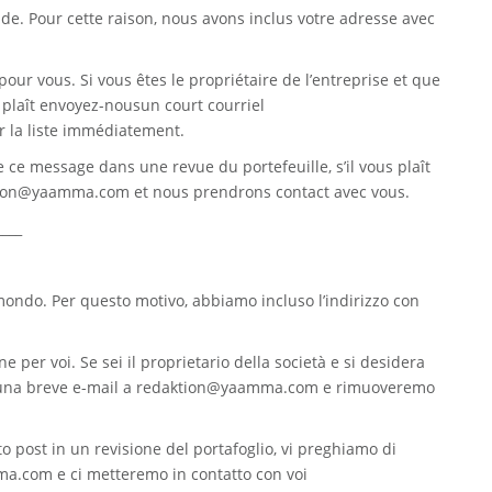
. Pour cette raison, nous avons inclus votre adresse avec
pour vous. Si vous êtes le propriétaire de l’entreprise et que
s plaît envoyez-nousun court courriel
 la liste immédiatement.
re ce message dans une revue du portefeuille, s’il vous plaît
tion@yaamma.com
et nous prendrons contact avec vous.
____
 mondo. Per questo motivo, abbiamo incluso l’indirizzo con
e per voi. Se sei il proprietario della società e si desidera
 una breve e-mail a
redaktion@yaamma.com
e rimuoveremo
o post in un revisione del portafoglio, vi preghiamo di
ma.com
e ci metteremo in contatto con voi