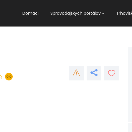
Domaci
Spravodajských portálov
Trhovis
0.0