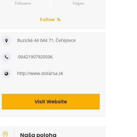
Followers
Folgen
Follow
Buzická 44 044 71, Čečejovce
:00421907920506
http://www.stolarsa.sk
Visit Website
Naša poloha