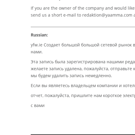
If you are the owner of the company and would like t
send us a short e-mail to
redaktion@yaamma.com
a
_________________________________________________________
Russian:
yfw.ie Создает большой большой сетевой рынок 
нами.
Эта запись была зарегистрирована нашими реда
желаете запись удалена, пожалуйста, отправьте
мы будем удалить запись немедленно.
Если вы являетесь владельцем компании и хотел
отчет, пожалуйста, пришлите нам короткое эле
с вами