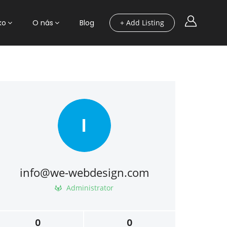
ko
O nás
Blog
+ Add Listing
I
info@we-webdesign.com
Administrator
0
0