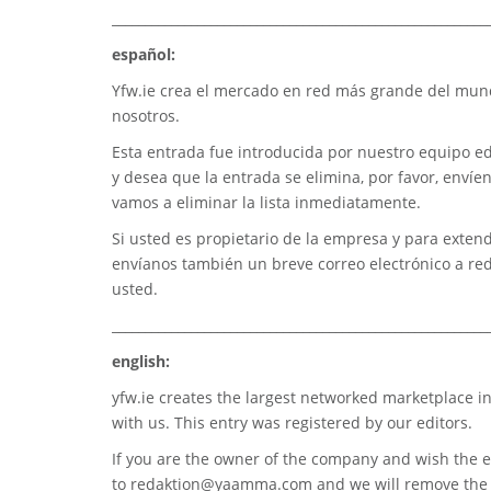
_________________________________________________________
español:
Yfw.ie
crea el mercado en red más grande del mundo
nosotros.
Esta entrada fue introducida por nuestro equipo edi
y desea que la entrada se elimina, por favor, envíe
vamos a eliminar la lista inmediatamente.
Si usted es propietario de la empresa y para extend
envíanos también un breve correo electrónico a
re
usted.
_________________________________________________________
english:
yfw.ie
creates the largest networked marketplace in
with us. This entry was registered by our editors.
If you are the owner of the company and wish the e
to
redaktion@yaamma.com
and we will remove the 