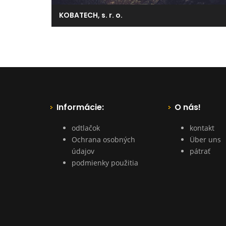
KOBATECH, s. r. o.
Informácie:
O nás!
odtlačok
kontakt
Ochrana osobných
Über uns
údajov
pátrať
podmienky použitia