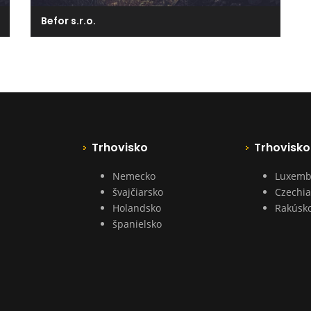
Befor s.r.o.
Trhovisko
Trhovisko
Nemecko
Luxemb
švajčiarsko
Czechia
Holandsko
Rakúsk
španielsko