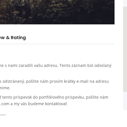
ew & Rating
 sme s nami zaradili vašu adresu. Tento záznam bol odoslaný
is odstránený, pošlite nám prosím krátky e-mail na adresu
nime.
ť tento príspevok do portfóliového príspevku, pošlite nám
a.com a my vás budeme kontaktovať
____