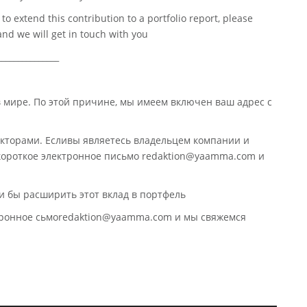
o extend this contribution to a portfolio report, please
nd we will get in touch with you
_______________
в мире. По этой причине, мы имеем включен ваш адрес с
кторами. Есливы являетесь владельцем компании и
 короткое электронное письмо redaktion@yaamma.com и
и бы расширить этот вклад в портфель
ктронное сьмоredaktion@yaamma.com и мы свяжемся