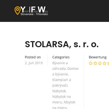
STOLARSA, s. r. o.
Posted on
Categories
Bewertung
2. Juli 2019
Bývanie a
záhrada
,
Domov
a bývanie
,
Klampiari a
pokrývači
,
Nábytok
,
Nábytok na
mieru
,
Nbytok
na mieru