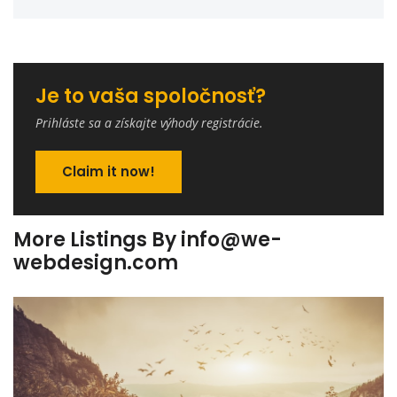
Je to vaša spoločnosť?
Prihláste sa a získajte výhody registrácie.
Claim it now!
More Listings By info@we-
webdesign.com