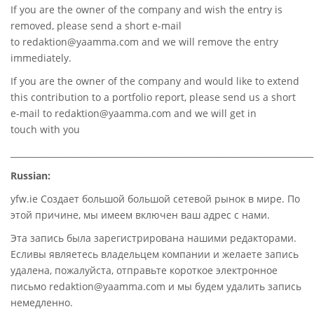
If you are the owner of the company and wish the entry is
removed, please send a short e-mail
to
redaktion@yaamma.com
and we will remove the entry
immediately.
If you are the owner of the company and would like to extend
this contribution to a portfolio report, please send us a short
e-mail to
redaktion@yaamma.com
and we will get in
touch with you
________________________________________________________________________
Russian:
yfw.ie Создает большой большой сетевой рынок в мире. По
этой причине, мы имеем включен ваш адрес с нами.
Эта запись была зарегистрирована нашими редакторами.
Есливы являетесь владельцем компании и желаете запись
удалена, пожалуйста, отправьте короткое электронное
письмо redaktion@yaamma.com и мы будем удалить запись
немедленно.