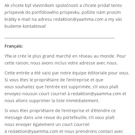
Ak chcete byť vlastníkom spoločnosti a chcete pridať tento
príspevok do portfóliového príspevku, pošlite nám prosím
krátky e-mail na adresu redaktion@yaamma.com a my vás
budeme kontaktovať
_____________________________________________________________
Français:
Yfw.ie
crée le plus grand marché en réseau au monde. Pour
cette raison, nous avons inclus votre adresse avec nous.
Cette entrée a été saisi par notre équipe éditoriale pour vous.
Si vous êtes le propriétaire de l’entreprise et que
vous souhaitez que l’entrée est supprimée, s’il vous plaît
envoyez-nousun court courriel à
redaktion@yaamma.com
et
nous allons supprimer la liste immédiatement.
Si vous êtes propriétaire de l’entreprise et d’étendre ce
message dans une revue du portefeuille, s’il vous plaît
nous envoyer également un court courriel
à
redaktion@yaamma.com
et nous prendrons contact avec