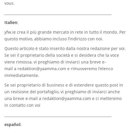
vous.
_____________________________________________________________
Italien
:
yfw.ie
crea il più grande mercato in rete in tutto il mondo. Per
questo motivo, abbiamo incluso l’indirizzo con noi.
Questo articolo è stato inserito dalla nostra redazione per voi.
Se sei il proprietario della società e si desidera che la voce
viene rimossa, vi preghiamo di inviarci una breve e-
mail a
redaktion@yaamma.com
e rimuoveremo l’elenco
immediatamente.
Se sei proprietario di business e di estendere questo post in
un revisione del portafoglio, vi preghiamo di inviarci anche
una breve e-mail a
redaktion@yaamma.com
e ci metteremo
in contatto con voi
_____________________________________________________________
español: