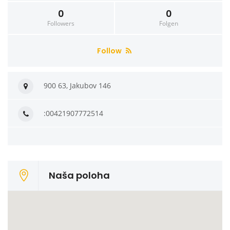
0
0
Followers
Folgen
Follow
900 63, Jakubov 146
:00421907772514
Naša poloha