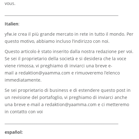
vous.
_____________________________________________________________
Italien
:
yfw.ie
crea il più grande mercato in rete in tutto il mondo. Per
questo motivo, abbiamo incluso l’indirizzo con noi.
Questo articolo è stato inserito dalla nostra redazione per voi.
Se sei il proprietario della società e si desidera che la voce
viene rimossa, vi preghiamo di inviarci una breve e-
mail a
redaktion@yaamma.com
e rimuoveremo l’elenco
immediatamente.
Se sei proprietario di business e di estendere questo post in
un revisione del portafoglio, vi preghiamo di inviarci anche
una breve e-mail a
redaktion@yaamma.com
e ci metteremo
in contatto con voi
_____________________________________________________________
español: