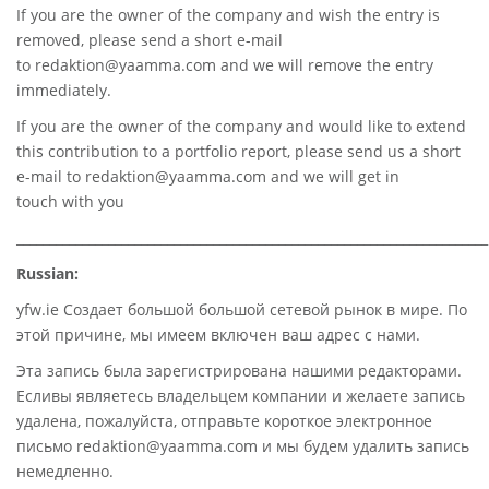
If you are the owner of the company and wish the entry is
removed, please send a short e-mail
to
redaktion@yaamma.com
and we will remove the entry
immediately.
If you are the owner of the company and would like to extend
this contribution to a portfolio report, please send us a short
e-mail to
redaktion@yaamma.com
and we will get in
touch with you
________________________________________________________________________
Russian:
yfw.ie Создает большой большой сетевой рынок в мире. По
этой причине, мы имеем включен ваш адрес с нами.
Эта запись была зарегистрирована нашими редакторами.
Есливы являетесь владельцем компании и желаете запись
удалена, пожалуйста, отправьте короткое электронное
письмо redaktion@yaamma.com и мы будем удалить запись
немедленно.